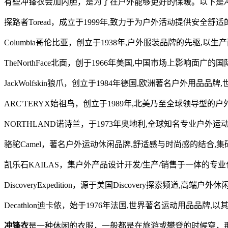
有些冲锋衣会加内胆，是为了在户外能够更好的保暖。以下是
探路者Toread，成立于1999年,致力于为户外活动提供安
Columbia哥伦比亚，创立于1938年,户外服装品牌的先驱,
TheNorthFace北面，创于1966年美国,中国市场上影响面
JackWolfskin狼爪，创立于1984年德国,欧洲著名户外用
ARC'TERYX始祖鸟，创立于1989年,北美乃至全球领导型的
NORTHLAND诺诗兰，于1973年奥地利,全球知名专业户
骆驼Camel，著名户外运动休闲品牌,舒适感与时尚感的结合,
凯乐石KAILAS，集户外产品设计开发/生产/销售于一体的专
DiscoveryExpedition，源于美国Discovery探索频
Decathlon迪卡侬，始于1976年法国,世界著名运动用品品
冲锋衣
是一种休闲的衣服，一般都是在旅游或攀登的时候穿，