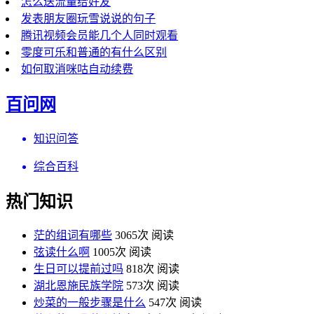
怎么送流量给好友
发表朋友圈玩雪说说的句子
腾讯视频会员能几个人同时观看
零度可乐和普通的有什么区别
如何取消咪咕自动续费
百问网
知识问答
综合百科
热门知识
茫的组词有哪些
3065次 阅读
弦读什么啊
1005次 阅读
生日可以提前过吗
818次 阅读
湖北恩施民族学院
573次 阅读
炒菜的一般步骤是什么
547次 阅读