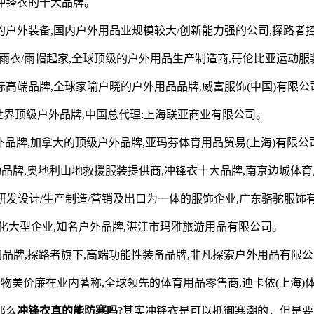
冲锋衣的十大品牌。
全舒适的户外装备,国内户外用品业规模较大/创新能力强的公司,探路
以生产雨衣/雨帽起家,全球顶级的户外用品生产制造商,哥伦比亚运动
广的国际高端品牌,全球家喻户晓的户外用品品牌,威富服饰(中国)有限公
品品牌,世界顶级户外品牌,中国总代理:上海联亚商业有限公司。
户外品牌,加拿大的顶级户外品牌,亚玛芬体育用品贸易(上海)有限公
外运动品牌,奥地利山地救援服装提供商,冲锋衣十大品牌,南京边城体
集研发设计/生产制造/营销及出口为一体的服饰企业,广东骆驼服饰
业化大型企业,知名户外品牌,湛江市玛雅旅游用品有限公司。
道,高端户外休闲品牌,探路者旗下,高端功能性装备品牌,非凡探索户外用品有限
牌,以其物美价廉在业内著称,全球领先的体育用品零售商,迪卡侬(上海
那么
冲锋衣真的能防寒吗
?其实冲锋衣是可以抵御寒潮的，但是