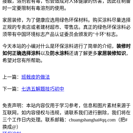
接触，溶剂若有毒，也会造成对人体健康的伤害，因此在制备
时一定要限制有毒溶剂的使用。
家居装修，为了健康应选用绿色环保材料。购买涂料尽量选择
正规的专卖店或者建材超市、零售店。真正的绿色环保涂料必
须带有中国环境标志产品认证委员会颁发的"十环"标志。
今天本站的小编对什么是环保涂料进行了简单的介绍，
装修时
如何正确选择涂料
以及
防水涂料
还请了解更多
家居装修知识
，
希望对您有所帮助。
上一篇：
班戟皮的做法
下一篇：
七选五解题技巧初中
免责声明：本站内容仅用于学习参考，信息和图片素材来源于
互联网，如内容侵权与违规，请联系我们进行删除，我们将在
三个工作日内处理。联系邮箱：chuangshanghai#qq.com（把#
换成@）