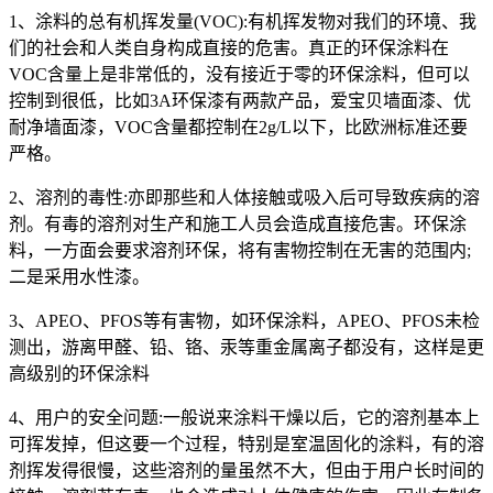
1、涂料的总有机挥发量(VOC):有机挥发物对我们的环境、我
们的社会和人类自身构成直接的危害。真正的环保涂料在
VOC含量上是非常低的，没有接近于零的环保涂料，但可以
控制到很低，比如3A环保漆有两款产品，爱宝贝墙面漆、优
耐净墙面漆，VOC含量都控制在2g/L以下，比欧洲标准还要
严格。
2、溶剂的毒性:亦即那些和人体接触或吸入后可导致疾病的溶
剂。有毒的溶剂对生产和施工人员会造成直接危害。环保涂
料，一方面会要求溶剂环保，将有害物控制在无害的范围内;
二是采用水性漆。
3、APEO、PFOS等有害物，如环保涂料，APEO、PFOS未检
测出，游离甲醛、铅、铬、汞等重金属离子都没有，这样是更
高级别的环保涂料
4、用户的安全问题:一般说来涂料干燥以后，它的溶剂基本上
可挥发掉，但这要一个过程，特别是室温固化的涂料，有的溶
剂挥发得很慢，这些溶剂的量虽然不大，但由于用户长时间的