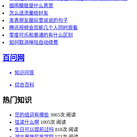
烟雨朦胧是什么意思
怎么送流量给好友
发表朋友圈玩雪说说的句子
腾讯视频会员能几个人同时观看
零度可乐和普通的有什么区别
如何取消咪咕自动续费
百问网
知识问答
综合百科
热门知识
茫的组词有哪些
3065次 阅读
弦读什么啊
1005次 阅读
生日可以提前过吗
818次 阅读
湖北恩施民族学院
573次 阅读