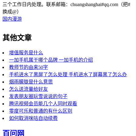
三个工作日内处理。联系邮箱：chuangshanghai#qq.com（把#
换成@）
国内漫游
其他文章
增值服务是什么
一加手机属于哪个品牌 一加手机的介绍
教师节的由来50字
手机进水了黑屏了怎么处理 手机进水了屏幕黑了怎么办
烟雨朦胧是什么意思
怎么送流量给好友
发表朋友圈玩雪说说的句子
腾讯视频会员能几个人同时观看
零度可乐和普通的有什么区别
如何取消咪咕自动续费
百问网