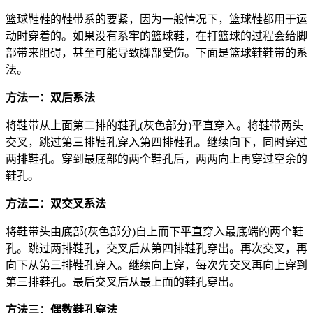
篮球鞋鞋的鞋带系的要紧，因为一般情况下，篮球鞋都用于运
动时穿着的。如果没有系牢的篮球鞋，在打篮球的过程会给脚
部带来阻碍，甚至可能导致脚部受伤。下面是篮球鞋鞋带的系
法。
方法一：双后系法
将鞋带从上面第二排的鞋孔(灰色部分)平直穿入。将鞋带两头
交叉，跳过第三排鞋孔穿入第四排鞋孔。继续向下，同时穿过
两排鞋孔。穿到最底部的两个鞋孔后，两两向上再穿过空余的
鞋孔。
方法二：双交叉系法
将鞋带头由底部(灰色部分)自上而下平直穿入最底端的两个鞋
孔。跳过两排鞋孔，交叉后从第四排鞋孔穿出。再次交叉，再
向下从第三排鞋孔穿入。继续向上穿，每次先交叉再向上穿到
第三排鞋孔。最后交叉后从最上面的鞋孔穿出。
方法三：偶数鞋孔穿法