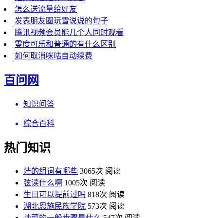
怎么送流量给好友
发表朋友圈玩雪说说的句子
腾讯视频会员能几个人同时观看
零度可乐和普通的有什么区别
如何取消咪咕自动续费
百问网
知识问答
综合百科
热门知识
茫的组词有哪些
3065次 阅读
弦读什么啊
1005次 阅读
生日可以提前过吗
818次 阅读
湖北恩施民族学院
573次 阅读
炒菜的一般步骤是什么
547次 阅读