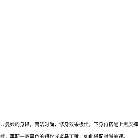
突显曼妙的身段，简洁时尚，修身效果极佳，下身再搭配上黑皮
底裤，再配一双黑色的短靴或者马丁靴，如此搭配时尚美观。