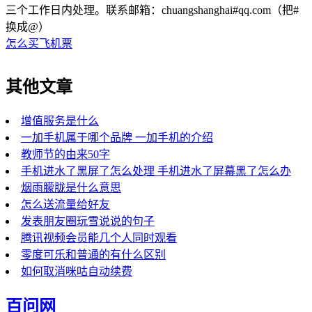
三个工作日内处理。联系邮箱：chuangshanghai#qq.com（把#
换成@）
怎么买飞机票
其他文章
增值服务是什么
一加手机属于哪个品牌 一加手机的介绍
教师节的由来50字
手机进水了黑屏了怎么处理 手机进水了屏幕黑了怎么办
烟雨朦胧是什么意思
怎么送流量给好友
发表朋友圈玩雪说说的句子
腾讯视频会员能几个人同时观看
零度可乐和普通的有什么区别
如何取消咪咕自动续费
百问网