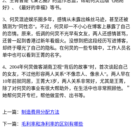
2、王菁曾是《演艺圈》的运作总监，帮助何炅出版《刚刚
好》、《最好的幸福》等书。
3、何炅混迹娱乐圈多年，感情从未露出蛛丝马迹，甚至还被
猜测为“同性恋”。不过，何炅却一不小心在博客上暴露了自己
的恋情。原来，低调的何炅不光早有女友，两人还感情甚笃，
还曾一起到香港过新年看烟火。没想到把这段经历写进博客，
却终于曝光了自己的隐私。在何炅的一些专辑中，工作人员名
单中也可以看到王菁的名字。
4、2004年何炅做客湖南卫视“背后的故事”时，首次谈起自己
的女友，不过他形容两人关系“不像恋人、像亲人”。两人早在
10年前就同居，王菁大3岁，两人关系非常好，尤其是王菁，
除了对何炅的事业有很大帮助外，在生活中也非常照顾他。＂
她帮何炅开专栏，帮他做宣传、出书等。
上一篇：
制造费用分配方法
下一篇：
毛利率和净利率的区别有哪些