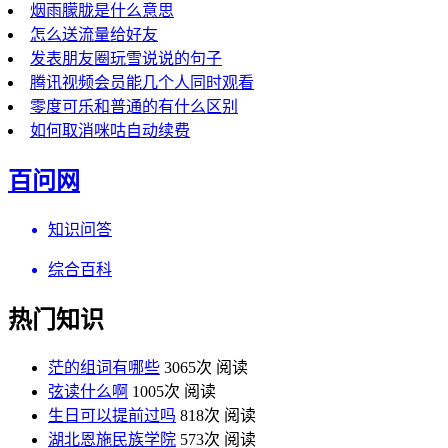
烟雨朦胧是什么意思
怎么送流量给好友
发表朋友圈玩雪说说的句子
腾讯视频会员能几个人同时观看
零度可乐和普通的有什么区别
如何取消咪咕自动续费
百问网
知识问答
综合百科
热门知识
茫的组词有哪些
3065次 阅读
弦读什么啊
1005次 阅读
生日可以提前过吗
818次 阅读
湖北恩施民族学院
573次 阅读