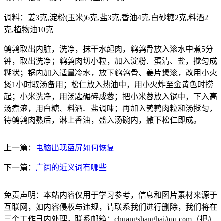
调料：姜3克,淀粉(玉米)6克,盐3克,香油4克,白砂糖2克,料酒2
克,植物油10克
鹌鹑取出内脏，洗净，抹干水起肉，鹌鹑骨放入滚水中煮5分
钟，取出洗净；鹌鹑肉切小粒，加入淀粉、蛋清、盐，搅匀成
糊状；锅内加入适量冷水，放下鹌鹑骨、姜片煲滚，改用小火
煲1小时取汤备用；松仁放入热油中，用小火炸至金黄色时捞
起；小米洗净，用汤匙碾碎成蓉；把小米蓉放入锅中，下入高
汤煮滚，用白糖、料酒、盐调味；再加入鹌鹑肉粒和汤搅匀，
待鹌鹑肉熟后，淋上香油，盛入汤碗内，撒下松仁即成。
上一篇：
电脑出现蓝屏如何恢复
下一篇：
广阔的近义词有哪些
免责声明：本站内容仅用于学习参考，信息和图片素材来源于
互联网，如内容侵权与违规，请联系我们进行删除，我们将在
三个工作日内处理。联系邮箱：chuangshanghai#qq.com（把#