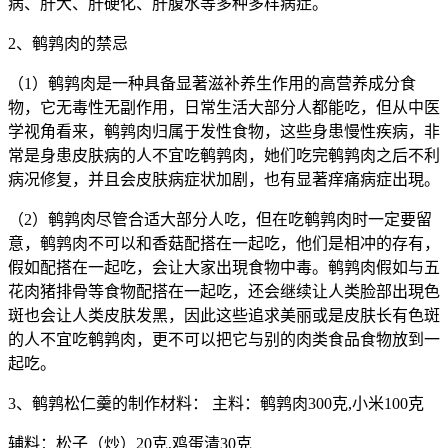
病、肝大、肝硬化、肝腹水等多种多样病症。
2、鹌鹑肉的禁忌
（1）鹌鹑肉是一种具备显著滋补养生作用的高营养成分食
物，它无毒性无副作用，日常生活大部分人都能吃，但从中医
学视角看来，鹌鹑肉归属于发性食物，这些身患慢性疾病，非
常是身患皮肤病的人不宜吃鹌鹑肉，她们吃完鹌鹑肉之后不利
病况修复，并且会皮肤病症状加剧，也有显著痒痛病症出現。
（2）鹌鹑肉尽管合适大部分人吃，但在吃鹌鹑肉时一定要留
意，鹌鹑肉不可以和香菇配搭在一起吃，他们是相冲的存有，
假如配搭在一起吃，会让大家出現食物中毒。鹌鹑肉假如与五
花肉猪排骨等食物配搭在一起吃，还会继续让人类脸部出現色
斑也会让人类皮肤发黑，因此这些追求美丽或是皮肤长有色斑
的人不宜吃鹌鹑肉，更不可以把它与别的肉类食品食物放到一
起吃。
3、鹌鹑松仁羹的制作材料： 主料：鹌鹑肉300克,小米100克
辅料：松子（炒）20克,鸡蛋清30克