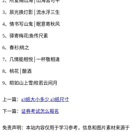
2、所爱隔山海│山海皆可平
3、辰光换灯影│流水浮三生
4、情书写山鬼│眠意寄秋风
5、驿寄梅花|鱼传尺素
6、春衫|桃之
7、几情能相悦│一杯敬相逢
8、桃花│酿酒
9、皑如山上雪|皎若云间月
上一篇：
a3纸大小多少 a3纸尺寸
下一篇：
证券考试怎么报名
免责声明：本站内容仅用于学习参考，信息和图片素材来源于