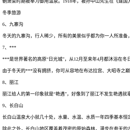
朝萧梁时期被奉为御用温泉。1918年，被孙中山先生在《建国
冬季旅游
6、九寨沟
冬天的九寨沟，行人稀少，所有的美景似乎都为你一人所准备
7、***
***是世界著名的高原“日光城”，从12月至来年4月都沐浴
由于冬天的***没有拥挤，你可从容地在布达拉宫、大昭寺之
8、丽江
丽江给人的第一印象就是“艳遇”，好像到了丽江不发生艳遇就
9、长白山
长白山温泉大小就几十处，水量、水温、水质一年四季基本恒定
除此之外，长白山地区覆盖着茂密的原始森林，漫步在参天的