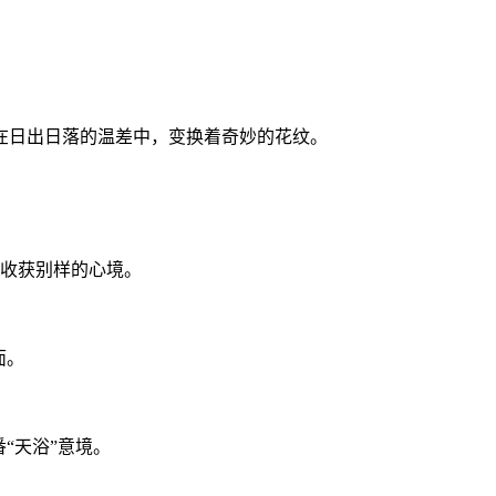
在日出日落的温差中，变换着奇妙的花纹。
，收获别样的心境。
面。
“天浴”意境。