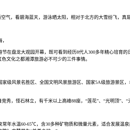
清新空气，看碧海蓝天，游泳晒太阳，相对于北方的大雪纷飞，真
海，
旅游节在盘龙大观园开幕，既可看到经历8代人300多年精心培育
红色文化之都湘潭旅游必不可少的三件事情。
国家级风景名胜区、全国文明风景旅游区、国家5A级旅游景区，
秀，怪石林立，有千米以上高峰88座，“莲花”、“光明顶”、“天
常年水温60-65℃，含30多种矿物质和微量元素，适合发展