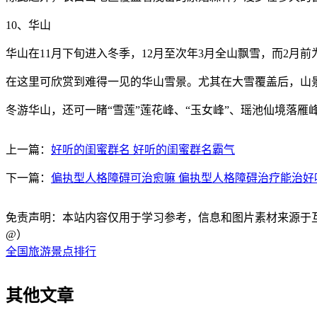
10、华山
华山在11月下旬进入冬季，12月至次年3月全山飘雪，而2月
在这里可欣赏到难得一见的华山雪景。尤其在大雪覆盖后，山
冬游华山，还可一睹“雪莲”莲花峰、“玉女峰”、瑶池仙境落雁
上一篇：
好听的闺蜜群名 好听的闺蜜群名霸气
下一篇：
偏执型人格障碍可治愈嘛 偏执型人格障碍治疗能治好
免责声明：本站内容仅用于学习参考，信息和图片素材来源于互联网，
@）
全国旅游景点排行
其他文章