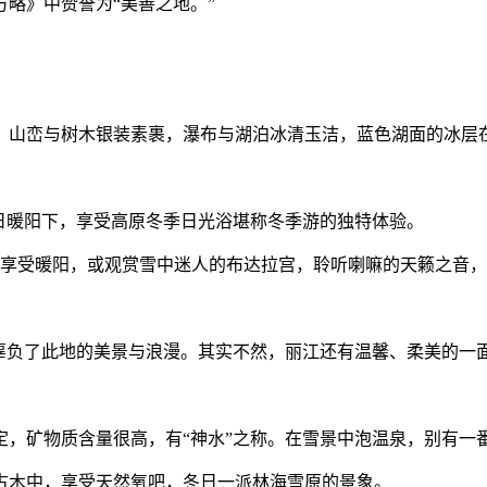
方略》中赞誉为“美善之地。”
，山峦与树木银装素裹，瀑布与湖泊冰清玉洁，蓝色湖面的冰层
在冬日暖阳下，享受高原冬季日光浴堪称冬季游的独特体验。
巅享受暖阳，或观赏雪中迷人的布达拉宫，聆听喇嘛的天籁之音
辜负了此地的美景与浪漫。其实不然，丽江还有温馨、柔美的一
，矿物质含量很高，有“神水”之称。在雪景中泡温泉，别有一番
古木中，享受天然氧吧，冬日一派林海雪原的景象。