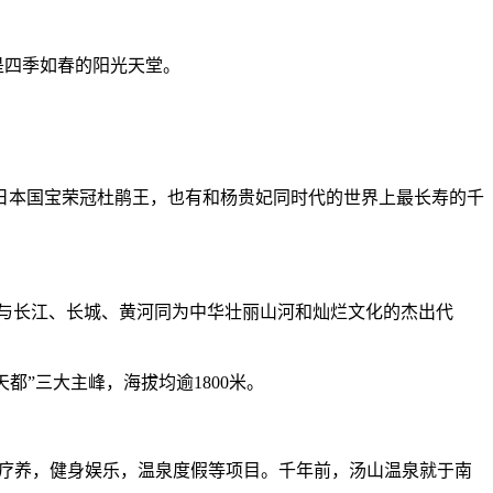
是四季如春的阳光天堂。
的日本国宝荣冠杜鹃王，也有和杨贵妃同时代的世界上最长寿的千
与长江、长城、黄河同为中华壮丽山河和灿烂文化的杰出代
都”三大主峰，海拔均逾1800米。
温泉疗养，健身娱乐，温泉度假等项目。千年前，汤山温泉就于南