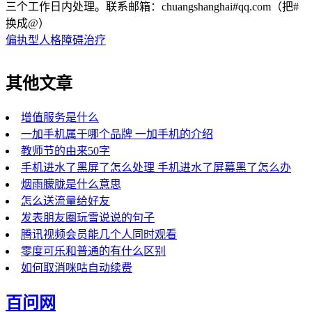
三个工作日内处理。联系邮箱：chuangshanghai#qq.com（把#
换成@）
偏执型人格障碍治疗
其他文章
增值服务是什么
一加手机属于哪个品牌 一加手机的介绍
教师节的由来50字
手机进水了黑屏了怎么处理 手机进水了屏幕黑了怎么办
烟雨朦胧是什么意思
怎么送流量给好友
发表朋友圈玩雪说说的句子
腾讯视频会员能几个人同时观看
零度可乐和普通的有什么区别
如何取消咪咕自动续费
百问网