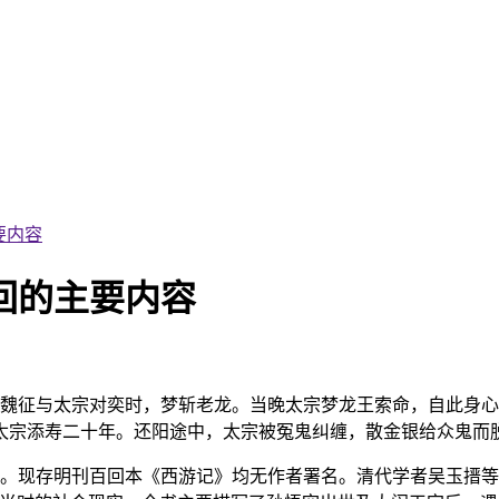
要内容
回的主要内容
。魏征与太宗对奕时，梦斩老龙。当晚太宗梦龙王索命，自此身
太宗添寿二十年。还阳途中，太宗被冤鬼纠缠，散金银给众鬼而
说。现存明刊百回本《西游记》均无作者署名。清代学者吴玉搢等