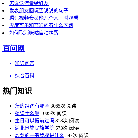
怎么送流量给好友
发表朋友圈玩雪说说的句子
腾讯视频会员能几个人同时观看
零度可乐和普通的有什么区别
如何取消咪咕自动续费
百问网
知识问答
综合百科
热门知识
茫的组词有哪些
3065次 阅读
弦读什么啊
1005次 阅读
生日可以提前过吗
818次 阅读
湖北恩施民族学院
573次 阅读
炒菜的一般步骤是什么
547次 阅读