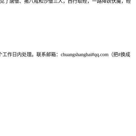
遇见了唐僧、猪八戒和沙僧三人，西行取经，一路降妖伏魔，经
联系邮箱：chuangshanghai#qq.com（把#换成