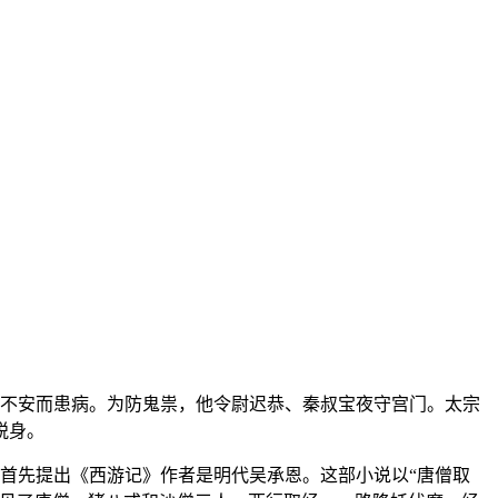
心不安而患病。为防鬼祟，他令尉迟恭、秦叔宝夜守宫门。太宗
脱身。
首先提出《西游记》作者是明代吴承恩。这部小说以“唐僧取