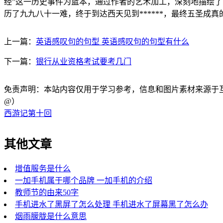
经”这一历史事件为蓝本，通过作者的艺术加工，深刻地描绘
历了九九八十一难，终于到达西天见到******，最终五圣成真
上一篇：
英语感叹句的句型 英语感叹句的句型有什么
下一篇：
银行从业资格考试要考几门
免责声明：本站内容仅用于学习参考，信息和图片素材来源于互联网，
@）
西游记第十回
其他文章
增值服务是什么
一加手机属于哪个品牌 一加手机的介绍
教师节的由来50字
手机进水了黑屏了怎么处理 手机进水了屏幕黑了怎么办
烟雨朦胧是什么意思