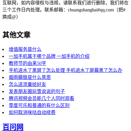
互联网，如内容侵权与违规，请联系我们进行删除，我们将在
三个工作日内处理。联系邮箱：chuangshanghai#qq.com（把#
换成@）
其他文章
增值服务是什么
一加手机属于哪个品牌 一加手机的介绍
教师节的由来50字
手机进水了黑屏了怎么处理 手机进水了屏幕黑了怎么办
烟雨朦胧是什么意思
怎么送流量给好友
发表朋友圈玩雪说说的句子
腾讯视频会员能几个人同时观看
零度可乐和普通的有什么区别
如何取消咪咕自动续费
百问网