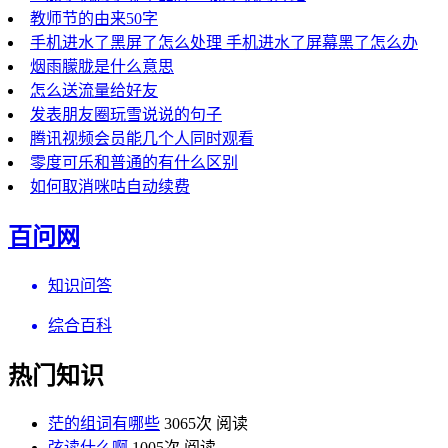
教师节的由来50字
手机进水了黑屏了怎么处理 手机进水了屏幕黑了怎么办
烟雨朦胧是什么意思
怎么送流量给好友
发表朋友圈玩雪说说的句子
腾讯视频会员能几个人同时观看
零度可乐和普通的有什么区别
如何取消咪咕自动续费
百问网
知识问答
综合百科
热门知识
茫的组词有哪些
3065次 阅读
弦读什么啊
1005次 阅读