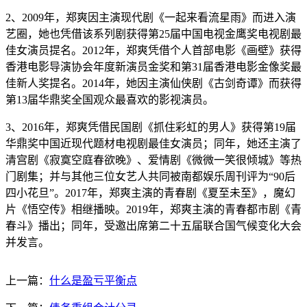
2、2009年，郑爽因主演现代剧《一起来看流星雨》而进入演
艺圈，她也凭借该系列剧获得第25届中国电视金鹰奖电视剧最
佳女演员提名。2012年，郑爽凭借个人首部电影《画壁》获得
香港电影导演协会年度新演员金奖和第31届香港电影金像奖最
佳新人奖提名。2014年，她因主演仙侠剧《古剑奇谭》而获得
第13届华鼎奖全国观众最喜欢的影视演员。
3、2016年，郑爽凭借民国剧《抓住彩虹的男人》获得第19届
华鼎奖中国近现代题材电视剧最佳女演员；同年，她还主演了
清宫剧《寂寞空庭春欲晚》、爱情剧《微微一笑很倾城》等热
门剧集；并与其他三位女艺人共同被南都娱乐周刊评为“90后
四小花旦”。2017年，郑爽主演的青春剧《夏至未至》，魔幻
片《悟空传》相继播映。2019年，郑爽主演的青春都市剧《青
春斗》播出；同年，受邀出席第二十五届联合国气候变化大会
并发言。
上一篇：
什么是盈亏平衡点