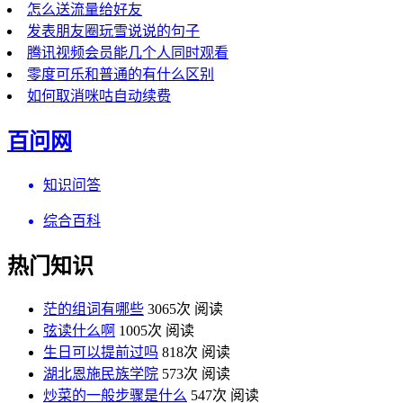
怎么送流量给好友
发表朋友圈玩雪说说的句子
腾讯视频会员能几个人同时观看
零度可乐和普通的有什么区别
如何取消咪咕自动续费
百问网
知识问答
综合百科
热门知识
茫的组词有哪些
3065次 阅读
弦读什么啊
1005次 阅读
生日可以提前过吗
818次 阅读
湖北恩施民族学院
573次 阅读
炒菜的一般步骤是什么
547次 阅读