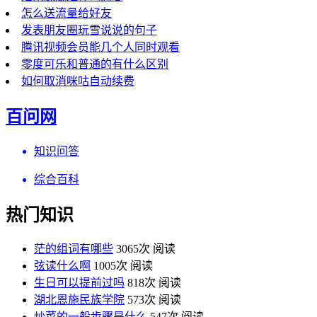
怎么送流量给好友
发表朋友圈玩雪说说的句子
腾讯视频会员能几个人同时观看
零度可乐和普通的有什么区别
如何取消咪咕自动续费
百问网
知识问答
综合百科
热门知识
茫的组词有哪些
3065次 阅读
弦读什么啊
1005次 阅读
生日可以提前过吗
818次 阅读
湖北恩施民族学院
573次 阅读
炒菜的一般步骤是什么
547次 阅读