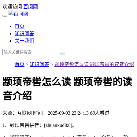
欢迎访问
百问网
首页
知识问答
关于我们
首页
>
知识问答
>
颛顼帝喾怎么读 颛顼帝喾的读音介绍
颛顼帝喾怎么读 颛顼帝喾的读
音介绍
来源：互联网
时间：2025-09-03 23:24:13
68
人看过
1、颛顼帝喾拼音：[zhuānxūdìkù]。