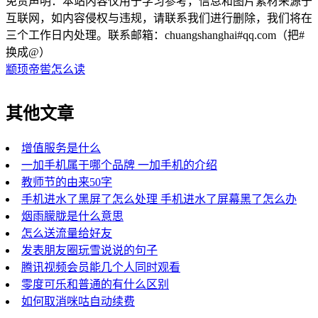
免责声明：本站内容仅用于学习参考，信息和图片素材来源于
互联网，如内容侵权与违规，请联系我们进行删除，我们将在
三个工作日内处理。联系邮箱：chuangshanghai#qq.com（把#
换成@）
颛顼帝喾怎么读
其他文章
增值服务是什么
一加手机属于哪个品牌 一加手机的介绍
教师节的由来50字
手机进水了黑屏了怎么处理 手机进水了屏幕黑了怎么办
烟雨朦胧是什么意思
怎么送流量给好友
发表朋友圈玩雪说说的句子
腾讯视频会员能几个人同时观看
零度可乐和普通的有什么区别
如何取消咪咕自动续费