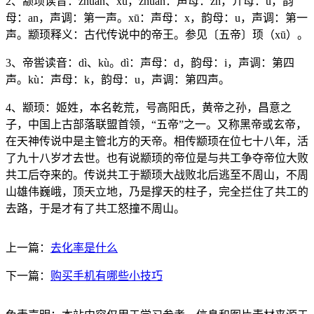
2、颛顼读音：zhuān、xū，zhuān：声母：zh，介母：u，韵
母：an，声调：第一声。xū：声母：x，韵母：u，声调：第一
声。颛顼释义：古代传说中的帝王。参见〔五帝〕顼（xū）。
3、帝喾读音：dì、kù。dì：声母：d，韵母：i，声调：第四
声。kù：声母：k，韵母：u，声调：第四声。
4、颛顼：姬姓，本名乾荒，号高阳氏，黄帝之孙，昌意之
子，中国上古部落联盟首领，“五帝”之一。又称黑帝或玄帝，
在天神传说中是主管北方的天帝。相传颛顼在位七十八年，活
了九十八岁才去世。也有说颛顼的帝位是与共工争夺帝位大败
共工后夺来的。传说共工于颛顼大战败北后逃至不周山，不周
山雄伟巍峨，顶天立地，乃是撑天的柱子，完全拦住了共工的
去路，于是才有了共工怒撞不周山。
上一篇：
去化率是什么
下一篇：
购买手机有哪些小技巧