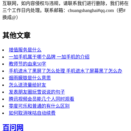
互联网，如内容侵权与违规，请联系我们进行删除，我们将在
三个工作日内处理。联系邮箱：chuangshanghai#qq.com（把#
换成@）
其他文章
增值服务是什么
一加手机属于哪个品牌 一加手机的介绍
教师节的由来50字
手机进水了黑屏了怎么处理 手机进水了屏幕黑了怎么办
烟雨朦胧是什么意思
怎么送流量给好友
发表朋友圈玩雪说说的句子
腾讯视频会员能几个人同时观看
零度可乐和普通的有什么区别
如何取消咪咕自动续费
百问网