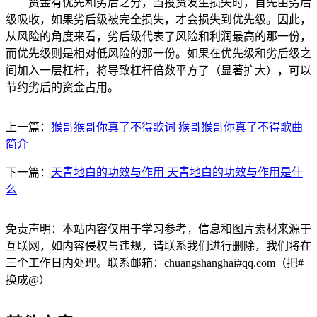
资金有优先和劣后之分，当投资发生损失时，首先由劣后
级吸收，如果劣后级被完全损失，才会损失到优先级。因此，
从风险的角度来看，劣后级代表了风险和利润最高的那一份，
而优先级则是相对低风险的那一份。如果在优先级和劣后级之
间加入一层杠杆，将导致杠杆倍数平方了（显著扩大），可以
节约劣后的资金占用。
上一篇：
猴哥猴哥你真了不得歌词 猴哥猴哥你真了不得歌曲
简介
下一篇：
天青地白的功效与作用 天青地白的功效与作用是什
么
免责声明：本站内容仅用于学习参考，信息和图片素材来源于
互联网，如内容侵权与违规，请联系我们进行删除，我们将在
三个工作日内处理。联系邮箱：chuangshanghai#qq.com（把#
换成@）