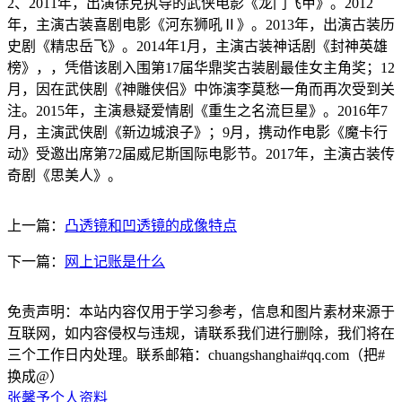
2、2011年，出演徐克执导的武侠电影《龙门飞甲》。2012
年，主演古装喜剧电影《河东狮吼Ⅱ》。2013年，出演古装历
史剧《精忠岳飞》。2014年1月，主演古装神话剧《封神英雄
榜》，，凭借该剧入围第17届华鼎奖古装剧最佳女主角奖；12
月，因在武侠剧《神雕侠侣》中饰演李莫愁一角而再次受到关
注。2015年，主演悬疑爱情剧《重生之名流巨星》。2016年7
月，主演武侠剧《新边城浪子》；9月，携动作电影《魔卡行
动》受邀出席第72届威尼斯国际电影节。2017年，主演古装传
奇剧《思美人》。
上一篇：
凸透镜和凹透镜的成像特点
下一篇：
网上记账是什么
免责声明：本站内容仅用于学习参考，信息和图片素材来源于
互联网，如内容侵权与违规，请联系我们进行删除，我们将在
三个工作日内处理。联系邮箱：chuangshanghai#qq.com（把#
换成@）
张馨予个人资料