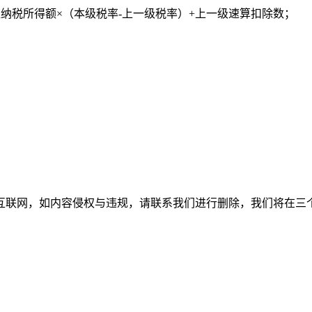
税所得额×（本级税率-上一级税率）+上一级速算扣除数；
如内容侵权与违规，请联系我们进行删除，我们将在三个工作日内处理。