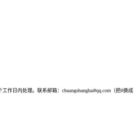
联系邮箱：chuangshanghai#qq.com（把#换成