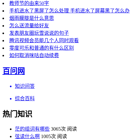
教师节的由来50字
手机进水了黑屏了怎么处理 手机进水了屏幕黑了怎么办
烟雨朦胧是什么意思
怎么送流量给好友
发表朋友圈玩雪说说的句子
腾讯视频会员能几个人同时观看
零度可乐和普通的有什么区别
如何取消咪咕自动续费
百问网
知识问答
综合百科
热门知识
茫的组词有哪些
3065次 阅读
弦读什么啊
1005次 阅读