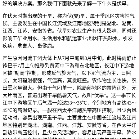
好的解决方案。那么我们下面就先来了解一下什么是伏旱。
在伏天时期出现的干旱，称为伏(夏)旱，属于季风区灾害性气
候。主要发生在中国长江流域及江南地区特别是湖北、湖南、
江西、江苏、安徽等省。伏旱对农业生产有很大影响，同时还
影响工矿业用水、生活用水和航运事业;也因干热缺水，引发
疾病，危害人、畜健康。
产生原因河流干涸大体上从7月中旬到8月中旬。此时梅雨静止
锋已于7月上旬推移到黄河中下游和东北地区，长江中下游地
区被“副高”控制，形成反气旋天气，以下沉气流为主，日照
长，太阳辐射很强，气温高，蒸发旺盛。农作物生长也快，农
田需水量很大。但由于气团单一，除局部地区的雷阵雨外，无
大片雨区，普遍出现干旱酷暑天气，故叫“伏旱”。这一季节长
江中下游地区午后气温一般达33～35℃，个别地方有高达43～
45℃的高温记录。一般在西太平洋副热带高压控制，且少台风
活动时，容易出现严重干旱。主要发生在中国长江流域及江南
地区特别是湖北、湖南、江西、江苏、安徽等省。在西太平洋
副热带高压控制，且少台风活动时，容易出现严重干旱，降水