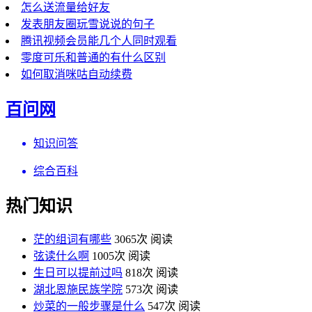
怎么送流量给好友
发表朋友圈玩雪说说的句子
腾讯视频会员能几个人同时观看
零度可乐和普通的有什么区别
如何取消咪咕自动续费
百问网
知识问答
综合百科
热门知识
茫的组词有哪些
3065次 阅读
弦读什么啊
1005次 阅读
生日可以提前过吗
818次 阅读
湖北恩施民族学院
573次 阅读
炒菜的一般步骤是什么
547次 阅读