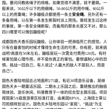
围。要问问教练绳子的规格，如果觉得不满意，就不要跳。一
般来说，50公斤以下的用细绳，50-80公斤的用中绳，80公斤
以上的用重绳；许多蹦极点都使用一条主
安全绳
，另外还有一
条备用绳，以在第一条发生断裂时派上用场。曾经发生过这样
的事故，第一条安全绳断裂，而备用的那条长度又不对，那么
四川哪里可以情侣蹦极呢？
成都国色天香乐园玩蹦极，让你体验一把濒临死亡的感觉。人
只有在最害怕的时候才懂得生命生活的可贵，你有胆，就来挑
战吧!高度在50米左右，蹦极是玩一次需支付费用120元。有时
候害怕是心理作用，并不是你真正的害怕。要想遏制心中的恐
惧，挑战一回自己，有人说过“人最大的敌人不是别人，而是
自己”。
国色天香陆地园总占地面积275亩，有近30项游乐设备，是继
国色天乡一期童话乐园、二期水上乐园之后，重磅推出的融极
限体验、游乐休闲、科普教育于一体的综合型主题乐园。项目
按国家5A级旅游景区标准打造，由美国RPVA、上海纽士蒂公
司担纲规划设计。国色天乡陆地乐园以“家庭”、“挑战”为主