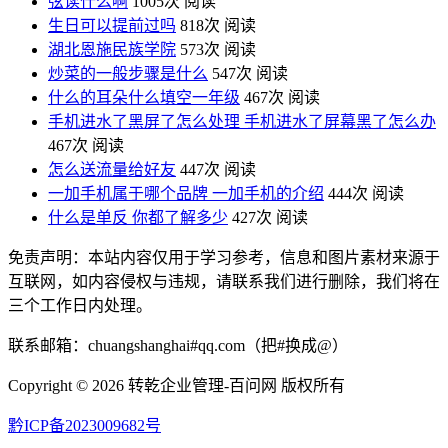
弦读什么啊
1005次 阅读
生日可以提前过吗
818次 阅读
湖北恩施民族学院
573次 阅读
炒菜的一般步骤是什么
547次 阅读
什么的耳朵什么填空一年级
467次 阅读
手机进水了黑屏了怎么处理 手机进水了屏幕黑了怎么办
467次 阅读
怎么送流量给好友
447次 阅读
一加手机属于哪个品牌 一加手机的介绍
444次 阅读
什么是单反 你都了解多少
427次 阅读
免责声明：本站内容仅用于学习参考，信息和图片素材来源于
互联网，如内容侵权与违规，请联系我们进行删除，我们将在
三个工作日内处理。
联系邮箱：chuangshanghai#qq.com（把#换成@）
Copyright ©
2026 转乾企业管理-百问网 版权所有
黔ICP备2023009682号