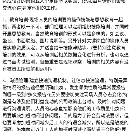
达成较好的班组或人个定期予以奖励，(比如每月请他们聚餐
交流心得)肯定他们的工作。
2、教育培训:现场人员的培训要将操作技能与思想教育一起
抓，两者缺一不可。部门经理可以定期组织技能培训，并同时
开展思想教育。当然教育培训的形式可以是多样的，如会议、
坐谈、书面联络、图片说明等。另外针对关键岗位的操作人员
要实施资质认定，并适当给于技能津贴等。(要特别注意教育
培训的效果，可以从培训后相关数据变化进行分析，也可以通
过书面考试检测，但最重要是现场观察，培训的相关内容有没
有被员工所理解和运用)。
3、沟通管理:建立快速沟通机制，让信息快速流通，特别是异
常情况的报告途径要明确(比如，发生哪类性质的异常要报告
到哪一级别?多久报告?);另外要密切关注现场人员心态变化(特
别是有涉及他们利益变动的公司政策出台时)，及时针对问题
进行沟通说明。人员的心态直接影响他们的工作质量!比如公
司要解决加班时间过多问题，目的是为了符合劳动法要求，但
也要考虑加班时间减少后工人的待遇会减少，所以这是敏感的
问题，怎样做可以让工人的加班时间减少而待遇不会降低?要