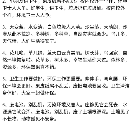
2、小朋友讲卫生，果皮纸屑不乱扔。校内校外一个样，环境
卫士人人争。好学生，讲卫生，垃圾扔进垃圾桶。校内校外一
个样，环境卫士人人争。
3、天变蓝，水变清，白色垃圾人人清。沙尘落，天晴朗，沙
漠从此不荒凉。多种树，多种草，自然灾害就会少。鸟儿多，
天气晴，人们生活得安宁。
4、花儿艳，草儿绿，蓝天白云真美丽。树长芽，鸟回家，自
然环境恢复啦。花草多，树木多，幸福生活你来过。森林多，
资源多，环保效果真不错。
5、卫生工作要做好，环保工作更重要。伸伸手，弯弯腰，环
保环境会更好。果皮纸屑不乱丢，废旧电池要回收。卫生清洁
身体好，大家一起做环保。
6、废电池，别乱扔，污染环境又害人。庄稼见它会死去，水
源遇它就变浑。废电池，别乱扔，废了土壤根源深。土壤见了
不长物，动物碰见不安身。