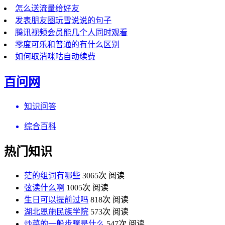
怎么送流量给好友
发表朋友圈玩雪说说的句子
腾讯视频会员能几个人同时观看
零度可乐和普通的有什么区别
如何取消咪咕自动续费
百问网
知识问答
综合百科
热门知识
茫的组词有哪些
3065次 阅读
弦读什么啊
1005次 阅读
生日可以提前过吗
818次 阅读
湖北恩施民族学院
573次 阅读
炒菜的一般步骤是什么
547次 阅读