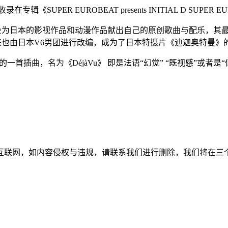
专辑《SUPER EUROBEAT presents INITIAL D SUPER 
他经常会为日本的影视作品和动漫作品献出自己的原创歌曲与配乐，其最早
曲子后来也由日本V6男团进行改编，成为了日本特摄片《迪迦奥特曼
e》献上的一首插曲，名为《DéjàVu》 即是法语“幻觉” “既视感
如内容侵权与违规，请联系我们进行删除，我们将在三个工作日内处理。