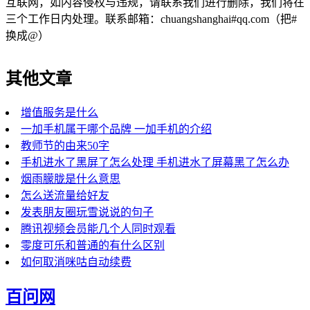
互联网，如内容侵权与违规，请联系我们进行删除，我们将在
三个工作日内处理。联系邮箱：chuangshanghai#qq.com（把#
换成@）
其他文章
增值服务是什么
一加手机属于哪个品牌 一加手机的介绍
教师节的由来50字
手机进水了黑屏了怎么处理 手机进水了屏幕黑了怎么办
烟雨朦胧是什么意思
怎么送流量给好友
发表朋友圈玩雪说说的句子
腾讯视频会员能几个人同时观看
零度可乐和普通的有什么区别
如何取消咪咕自动续费
百问网